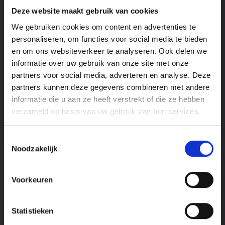
Deze website maakt gebruik van cookies
We gebruiken cookies om content en advertenties te
personaliseren, om functies voor social media te bieden
en om ons websiteverkeer te analyseren. Ook delen we
Edwin Landman
informatie over uw gebruik van onze site met onze
POETSAXXI SPECIALIST
partners voor social media, adverteren en analyse. Deze
partners kunnen deze gegevens combineren met andere
Wanneer er echt gas gegeven moet worden staat
informatie die u aan ze heeft verstrekt of die ze hebben
Edwin voor u en voor ons klaar! Met de nodige
verzameld op basis van uw gebruik van hun services.
kwaliteit levert hij altijd vakwerk.
Toestemmingsselectie
Noodzakelijk
Voorkeuren
Statistieken