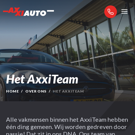
Collectie
Diensten
Het AxxiTeam
HOME
OVER ONS
HET AXXITEAM
Alle vakmensen binnen het AxxiTeam hebben
één ding gemeen. Wij worden gedreven door
passie! Dat zit in ons DNA. Ons team van