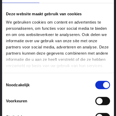
Deze website maakt gebruik van cookies
We gebruiken cookies om content en advertenties te
personaliseren, om functies voor social media te bieden
en om ons websiteverkeer te analyseren. Ook delen we
informatie over uw gebruik van onze site met onze
partners voor social media, adverteren en analyse. Deze
partners kunnen deze gegevens combineren met andere
informatie die u aan ze heeft verstrekt of die ze hebben
BMW 3 Serie
verzameld op basis van uw gebruik van hun services.
Touring M340i xDrive
Toestemmingsselectie
*Pano*Memory*HUD*HarmanKardon*ACC*
Noodzakelijk
Bouwjaar
2023
Voorkeuren
KM-Stand
39.737km
Brandstof
Benzine