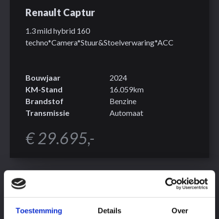
Renault Captur
1.3 mild hybrid 160
techno*Camera*Stuur&Stoelverwaring*ACC
Bouwjaar
2024
KM-Stand
16.059km
Brandstof
Benzine
Transmissie
Automaat
€ 29.695,-
Toestemming
Details
Over