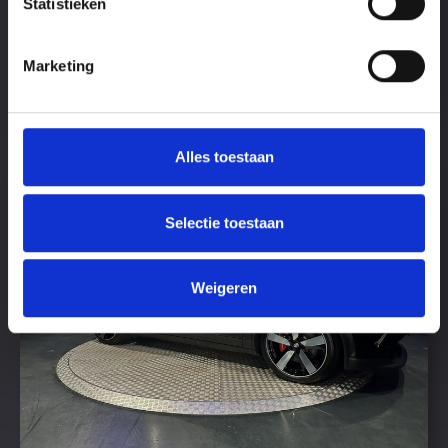
Statistieken
Transmissie
Automaat
€ 74.695,-
Marketing
Alles toestaan
Selectie toestaan
Weigeren