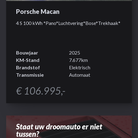
Porsche Macan
4 S 100 kWh *Pano*Luchtvering*Bose*Trekhaak*
Bouwjaar
2025
KM-Stand
7.677km
Brandstof
Elektrisch
Transmissie
Automaat
€ 106.995,-
Staat uw droomauto er niet
tussen?